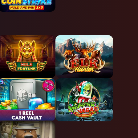
Madame Destiny Megaways
48 763,90 KZT
The Wild Gang
24 933,40 KZT
Lucky Joker 10 Extra Gift
66 794,10 KZT
1 Reel - Cash Vault
23 338,40 KZT
Forge of Olympus
39 349,60 KZT
Invading Vegas: Las Christmas
98 184,50 KZT
Wanted Dead or a Wild
28 373,70 KZT
Piggy Bank - Stacked Fortune
42 214,80 KZT