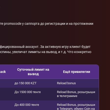
y
е promocode у саппорта до регистрации и на протяжении
ифицированный аккаунт. За активную игру клиент будет
риспины, увеличат лимиты на вывод, и т.д. Что конкретно
Суточный лимит на
ack
Ещё привилегии
вывод
до 150 000 KZT
Reload bonus
До 1500 000 тенге
Reload Bonus, розыгрыши
в телеграмме
До 400 000 тенге
Reload Bonus, розыгрыши
в Telegram, обмен Coin на