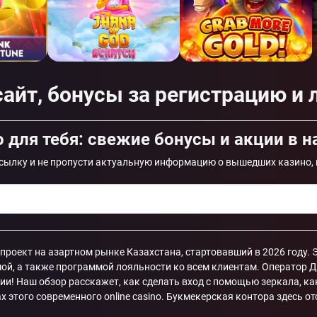
 сайт, бонусы за регистрацию 
 для тебя: свежие бонусы и акции в 
сылку и не пропусти актуальную информацию о вышедших казино, 
 проект на азартном рынке Казахстана, стартовавший в 2026 году
ой, а также программой лояльности ко всем клиентам. Оператор 
ции! Наш обзор расскажет, как сделать вход с помощью зеркала, к
 этого современного online casino. Букмекерская контора здесь от