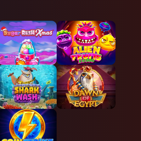
Nile Fortune
24 659,80 KZT
Elk Hunter
24 214,90 KZT
Iron Bank
62 998,80 KZT
Nine To Five
45 294,60 KZT
Sugar Rush Xmas
86 472,10 KZT
Majestic Wild Buffalo
75 983,30 KZT
Alien Fruits
13 678,50 KZT
Zeus Deluxe
82 727,90 KZT